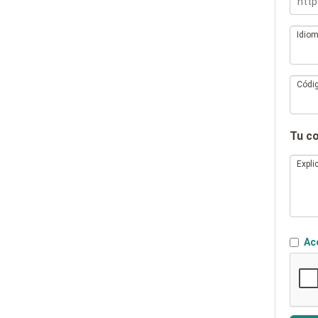
Idio
Códig
Tu c
Expli
Ace