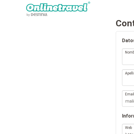
Con
Dato
Nomb
Apell
Emai
Infor
Web